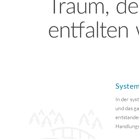
System
In der sys
und das g
entstande
Handlungs