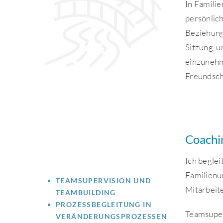
In Famili
persönlic
Beziehung
Sitzung, 
einzunehm
Freundsch
Coachi
Ich begle
Familienu
TEAMSUPERVISION UND
Mitarbeite
TEAMBUILDING
PROZESSBEGLEITUNG IN
Teamsuper
VERÄNDERUNGSPROZESSEN