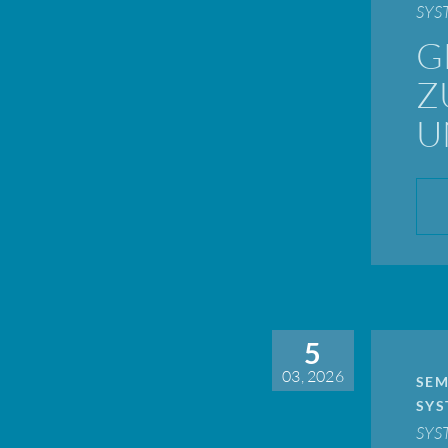
SYS
G
Z
U
5
03, 2026
SEM
SYS
SYS